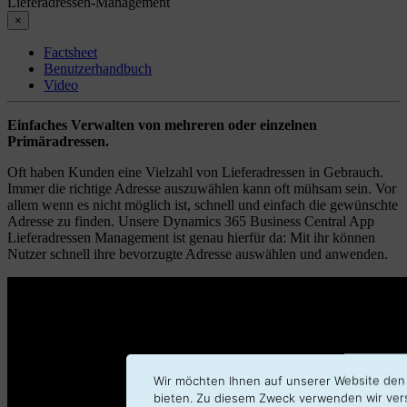
Lieferadressen-Management
×
Factsheet
Benutzerhandbuch
Video
Einfaches Verwalten von mehreren oder einzelnen
Primäradressen.
Oft haben Kunden eine Vielzahl von Lieferadressen in Gebrauch.
Immer die richtige Adresse auszuwählen kann oft mühsam sein. Vor
allem wenn es nicht möglich ist, schnell und einfach die gewünschte
Adresse zu finden. Unsere Dynamics 365 Business Central App
Lieferadressen Management ist genau hierfür da: Mit ihr können
Nutzer schnell ihre bevorzugte Adresse auswählen und anwenden.
Wir möchten Ihnen auf unserer Website den
bieten. Zu diesem Zweck verwenden wir ver