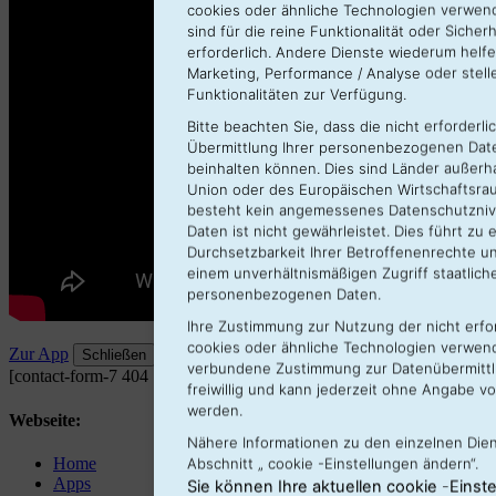
cookies oder ähnliche Technologien verwend
sind für die reine Funktionalität oder Sicher
erforderlich. Andere Dienste wiederum helf
Marketing, Performance / Analyse oder stell
Funktionalitäten zur Verfügung.
Bitte beachten Sie, dass die nicht erforderl
Übermittlung Ihrer personenbezogenen Daten
beinhalten können. Dies sind Länder außerh
Union oder des Europäischen Wirtschaftsrau
besteht kein angemessenes Datenschutznive
Daten ist nicht gewährleistet. Dies führt zu
Durchsetzbarkeit Ihrer Betroffenenrechte u
einem unverhältnismäßigen Zugriff staatliche
personenbezogenen Daten.
Ihre Zustimmung zur Nutzung der nicht erfor
cookies oder ähnliche Technologien verwend
Zur App
Schließen
verbundene Zustimmung zur Datenübermittlun
[contact-form-7 404 "Nicht gefunden"]
freiwillig und kann jederzeit ohne Angabe 
werden.
Webseite:
Nähere Informationen zu den einzelnen Dien
Home
Abschnitt „ cookie -Einstellungen ändern“.
Apps
Sie können Ihre aktuellen cookie -Einste