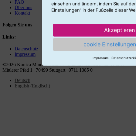
FAQ
einsehen und ändern, indem Sie auf den
Über uns
Einstellungen“ in der Fußzeile dieser We
Kontakt
Folgen Sie uns
Akzeptieren
Links:
cookie Einstellunge
Datenschutz
Impressum
Impressum
|
Datenschutzerkl
©2026 Konica Minolta Business Solutions Deutschland GmbH
Mittlerer Pfad 1 | 70499 Stuttgart | 0711 1385 0
Deutsch
English
(
Englisch
)