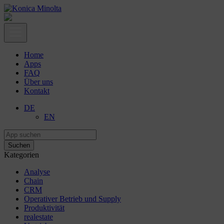
Home
Apps
FAQ
Über uns
Kontakt
DE
EN
Kategorien
Analyse
Chain
CRM
Operativer Betrieb und Supply
Produktivität
realestate